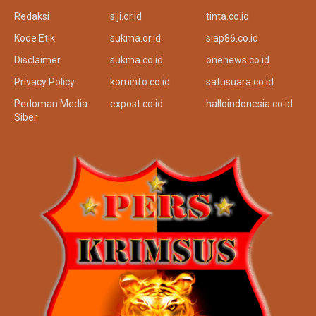
Redaksi
siji.or.id
tinta.co.id
Kode Etik
sukma.or.id
siap86.co.id
Disclaimer
sukma.co.id
onenews.co.id
Privacy Policy
kominfo.co.id
satusuara.co.id
Pedoman Media
expost.co.id
halloindonesia.co.id
Siber