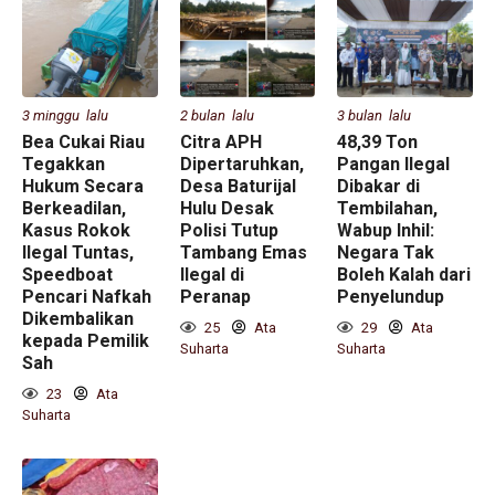
3 minggu lalu
2 bulan lalu
3 bulan lalu
Bea Cukai Riau
Citra APH
48,39 Ton
Tegakkan
Dipertaruhkan,
Pangan Ilegal
Hukum Secara
Desa Baturijal
Dibakar di
Berkeadilan,
Hulu Desak
Tembilahan,
Kasus Rokok
Polisi Tutup
Wabup Inhil:
Ilegal Tuntas,
Tambang Emas
Negara Tak
Speedboat
Ilegal di
Boleh Kalah dari
Pencari Nafkah
Peranap
Penyelundup
Dikembalikan
25
Ata
29
Ata
kepada Pemilik
Suharta
Suharta
Sah
23
Ata
Suharta