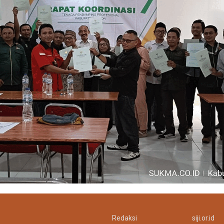
Redaksi
siji.or.id