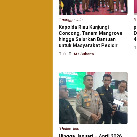
1 minggu lalu
3
Kapolda Riau Kunjungi
p
Concong, Tanam Mangrove
D
hingga Salurkan Bantuan
4
untuk Masyarakat Pesisir
8
Ata Suharta
3 bulan lalu
Hingga Januari – April 2026