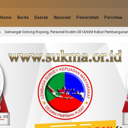
Home
Berita
Daerah
Nasional
Pemerintah
Peristiwa
ersonel Kodim 0314/Inhil Kebut Pembangunan Jembatan Perintis Garuda di 