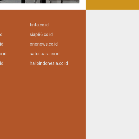
tinta.co.id
id
siap86.co.id
id
onenews.co.id
o.id
satusuara.co.id
id
halloindonesia.co.id