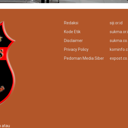
Redaksi
siji.or.id
Kode Etik
sukma.or.
Disclaimer
sukma.co.
Privacy Policy
kominfo.c
Pedoman Media Siber
expost.co.
n atau