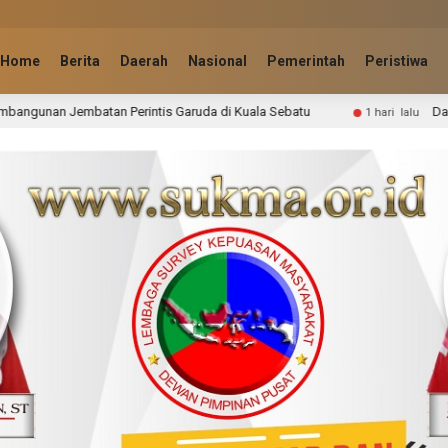
Home
Berita
Daerah
Nasional
Pemerintah
Peristiwa
Garuda di Kuala Sebatu
Dampak Serangan Monyet Liar, S
1 hari lalu