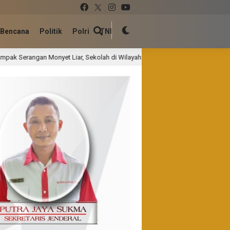
Bencana
Politik
Polri
TNI
ekolah di Wilayah Terdampak Terapkan Pembelajaran Daring
1 hari la