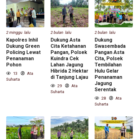
2 minggu lalu
2 bulan lalu
2 bulan lalu
Kapolres Inhil
Dukung Asta
Dukung
Dukung Green
Cita Ketahanan
Swasembada
Policing Lewat
Pangan, Polsek
Pangan Asta
Penanaman
Kuindra Cek
Cita, Polsek
Pohon
Lahan Jagung
Tembilahan
Hibrida 2 Hektar
Hulu Gelar
13
Ata
di Tanjung Lajau
Penanaman
Suharta
Jagung
29
Ata
Serentak
Suharta
28
Ata
Suharta