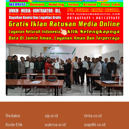
Redaksi
siji.or.id
tinta.co.id
Kode Etik
sukma.or.id
siap86.co.id