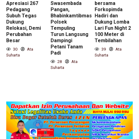
Apresiasi 267
Swasembada
bersama
Pedagang
Pangan,
Forkopimda
Subuh Tegas
Bhabinkamtibmas
Hadiri dan
Dukung
Polsek
Dukung Lomba
Relokasi, Demi
Tempuling
Lari Fun Night 2
Perubahan
Turun Langsung
100 Meter di
Besar
Dampingi
Tembilahan
Petani Tanam
30
Ata
39
Ata
Padi
Suharta
Suharta
28
Ata
Suharta