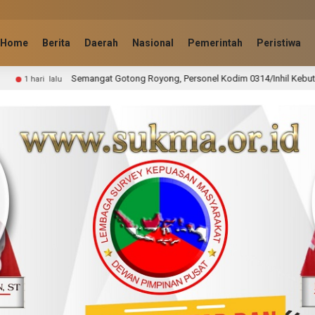
Home
Berita
Daerah
Nasional
Pemerintah
Peristiwa
otong Royong, Personel Kodim 0314/Inhil Kebut Pembangunan Jembatan Peri