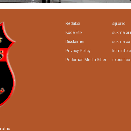
Redaksi
siji.or.id
Kode Etik
sukma.or.
Disclaimer
sukma.co.
Privacy Policy
kominfo.c
Pedoman Media Siber
expost.co.
n atau