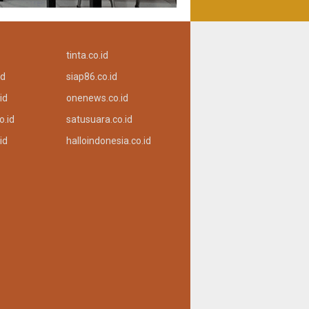
tinta.co.id
id
siap86.co.id
id
onenews.co.id
o.id
satusuara.co.id
id
halloindonesia.co.id