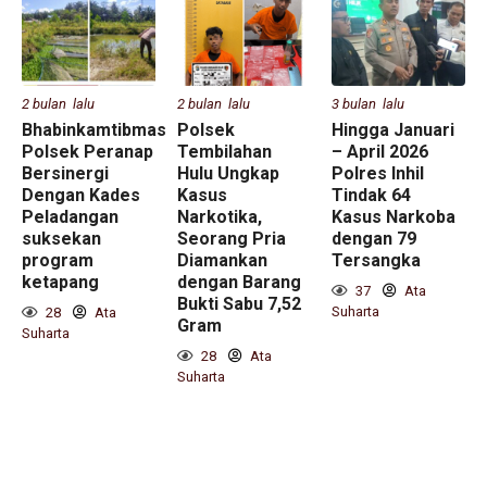
2 bulan lalu
2 bulan lalu
3 bulan lalu
Bhabinkamtibmas
Polsek
Hingga Januari
Polsek Peranap
Tembilahan
– April 2026
Bersinergi
Hulu Ungkap
Polres Inhil
Dengan Kades
Kasus
Tindak 64
Peladangan
Narkotika,
Kasus Narkoba
suksekan
Seorang Pria
dengan 79
program
Diamankan
Tersangka
ketapang
dengan Barang
37
Ata
Bukti Sabu 7,52
Suharta
28
Ata
Gram
Suharta
28
Ata
Suharta