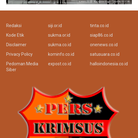
Redaksi
siji.or.id
tinta.co.id
Kode Etik
sukma.or.id
siap86.co.id
Disclaimer
sukma.co.id
onenews.co.id
Privacy Policy
kominfo.co.id
satusuara.co.id
Pedoman Media
expost.co.id
halloindonesia.co.id
Siber