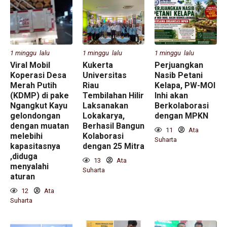
1 minggu lalu
1 minggu lalu
1 minggu lalu
Viral Mobil
Kukerta
Perjuangkan
Koperasi Desa
Universitas
Nasib Petani
Merah Putih
Riau
Kelapa, PW-MOI
(KDMP) di pake
Tembilahan Hilir
Inhi akan
Ngangkut Kayu
Laksanakan
Berkolaborasi
gelondongan
Lokakarya,
dengan MPKN
dengan muatan
Berhasil Bangun
11
Ata
melebihi
Kolaborasi
Suharta
kapasitasnya
dengan 25 Mitra
,diduga
13
Ata
menyalahi
Suharta
aturan
12
Ata
Suharta