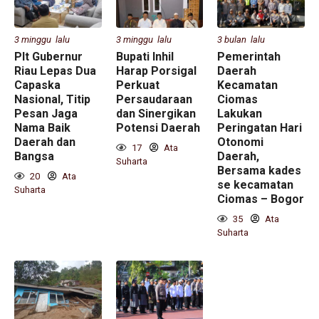
3 minggu lalu
3 minggu lalu
3 bulan lalu
Plt Gubernur
Bupati Inhil
Pemerintah
Riau Lepas Dua
Harap Porsigal
Daerah
Capaska
Perkuat
Kecamatan
Nasional, Titip
Persaudaraan
Ciomas
Pesan Jaga
dan Sinergikan
Lakukan
Nama Baik
Potensi Daerah
Peringatan Hari
Daerah dan
Otonomi
17
Ata
Bangsa
Daerah,
Suharta
Bersama kades
20
Ata
se kecamatan
Suharta
Ciomas – Bogor
35
Ata
Suharta