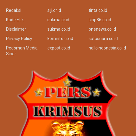
Redaksi
siji.or.id
tinta.co.id
Kode Etik
sukma.or.id
siap86.co.id
Disclaimer
sukma.co.id
onenews.co.id
Privacy Policy
kominfo.co.id
satusuara.co.id
Pedoman Media
expost.co.id
halloindonesia.co.id
Siber