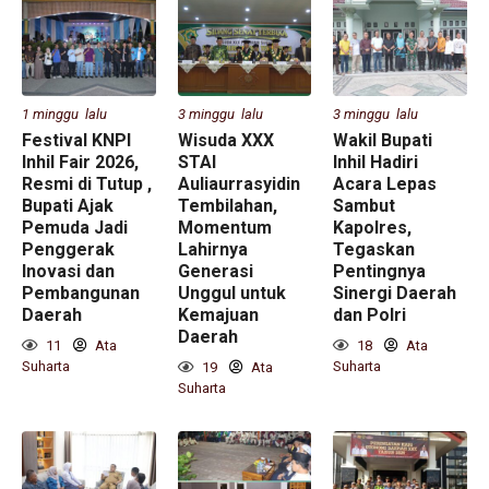
1 minggu lalu
3 minggu lalu
3 minggu lalu
Festival KNPI
Wisuda XXX
Wakil Bupati
Inhil Fair 2026,
STAI
Inhil Hadiri
Resmi di Tutup ,
Auliaurrasyidin
Acara Lepas
Bupati Ajak
Tembilahan,
Sambut
Pemuda Jadi
Momentum
Kapolres,
Penggerak
Lahirnya
Tegaskan
Inovasi dan
Generasi
Pentingnya
Pembangunan
Unggul untuk
Sinergi Daerah
Daerah
Kemajuan
dan Polri
Daerah
11
Ata
18
Ata
Suharta
Suharta
19
Ata
Suharta