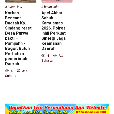
3 bulan lalu
3 bulan lalu
Korban
Apel Akbar
Bencana
Sabuk
Daerah Kp.
Kamtibmas
Sindang reret
2026, Polres
Desa Purwa
Inhil Perkuat
bakti –
Sinergi Jaga
Pamijahn -
Keamanan
Bogor, Butuh
Daerah
Perhatian
41
Ata
pemerintah
Suharta
Daerah
40
Ata
Suharta