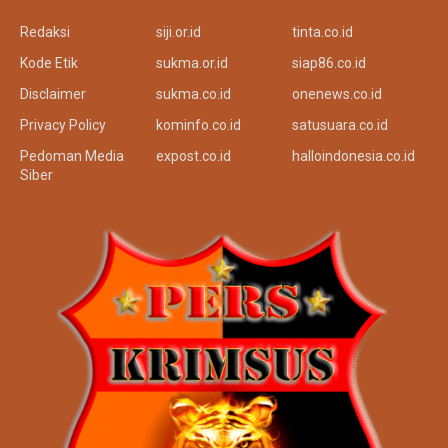
Redaksi
siji.or.id
tinta.co.id
Kode Etik
sukma.or.id
siap86.co.id
Disclaimer
sukma.co.id
onenews.co.id
Privacy Policy
kominfo.co.id
satusuara.co.id
Pedoman Media
expost.co.id
halloindonesia.co.id
Siber