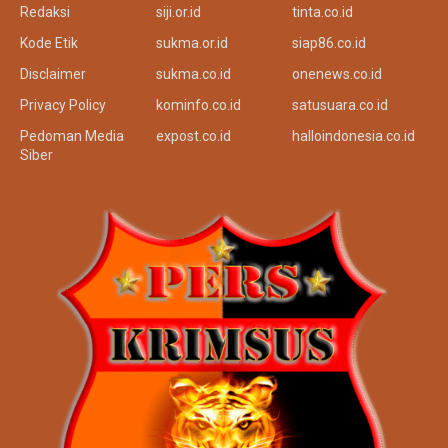
Redaksi
siji.or.id
tinta.co.id
Kode Etik
sukma.or.id
siap86.co.id
Disclaimer
sukma.co.id
onenews.co.id
Privacy Policy
kominfo.co.id
satusuara.co.id
Pedoman Media
expost.co.id
halloindonesia.co.id
Siber