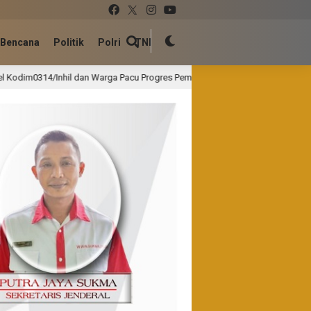
Bencana
Politik
Polri
TNI
 Warga Pacu Progres Pembangunan Jembatan Perintis Garuda di Kemuning