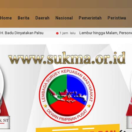
Home
Berita
Daerah
Nasional
Pemerintah
Peristiwa
lsu
Lembur hingga Malam, Personel Kodim0314/Inhil dan
1 jam lalu