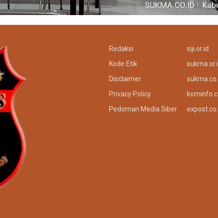
Redaksi
siji.or.id
Kode Etik
sukma.or.
Disclaimer
sukma.co.
Privacy Policy
kominfo.c
Pedoman Media Siber
expost.co.