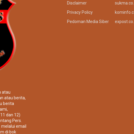
Disclaimer
sukma.co.
Privacy Policy
kominfo.c
Pedoman Media Siber
expost.co.
n atau
n atau berita,
u berita
ami,
(11 dan 12)
ntang Pers.
 melalui email
um di bok