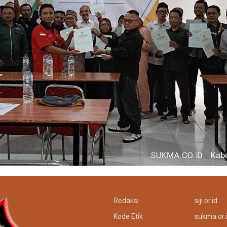
Redaksi
siji.or.id
Kode Etik
sukma.or.