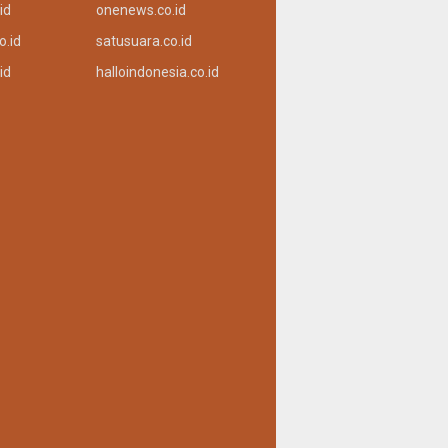
id
onenews.co.id
o.id
satusuara.co.id
id
halloindonesia.co.id