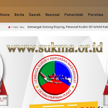
Home
Berita
Daerah
Nasional
Pemerintah
Peristiwa
tong Royong, Personel Kodim 0314/Inhil Kebut Pembangunan Jembatan Perin