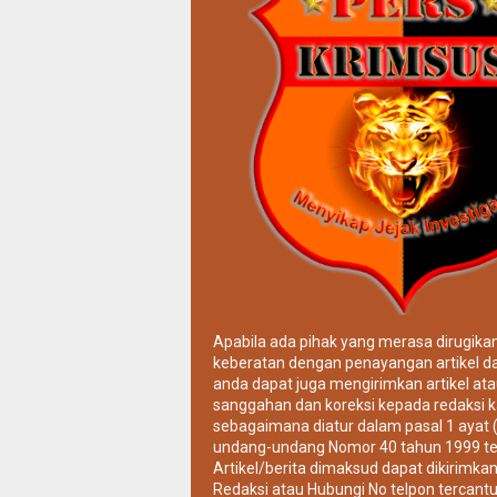
Apabila ada pihak yang merasa dirugika
keberatan dengan penayangan artikel da
anda dapat juga mengirimkan artikel ata
sanggahan dan koreksi kepada redaksi k
sebagaimana diatur dalam pasal 1 ayat 
undang-undang Nomor 40 tahun 1999 te
Artikel/berita dimaksud dapat dikirimkan
Redaksi atau Hubungi No telpon tercant